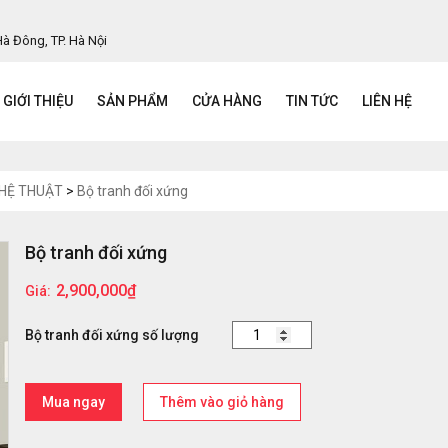
Hà Đông, TP. Hà Nội
GIỚI THIỆU
SẢN PHẨM
CỬA HÀNG
TIN TỨC
LIÊN HỆ
HỆ THUẬT
>
Bộ tranh đối xứng
Bộ tranh đối xứng
2,900,000
₫
Giá:
Bộ tranh đối xứng số lượng
Mua ngay
Thêm vào giỏ hàng